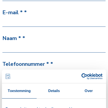
E-mail
*
Naam
*
Telefoonnummer
*
Bedrijfsgegevens
Toestemming
Details
Over
Toestemming
*