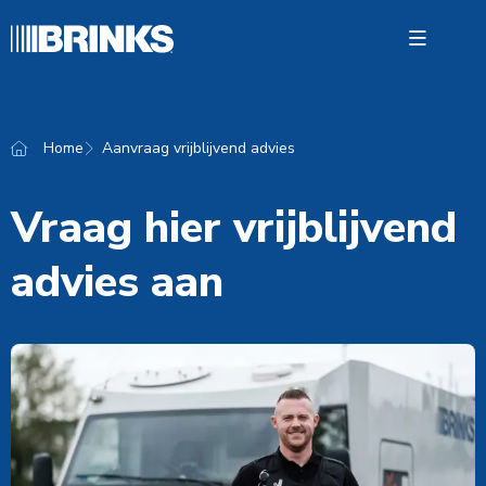
Open 
Home
Aanvraag vrijblijvend advies
Oploss
Vraag hier vrijblijvend
Waarde
advies aan
Over Br
Contac
Nederl
Vacatu