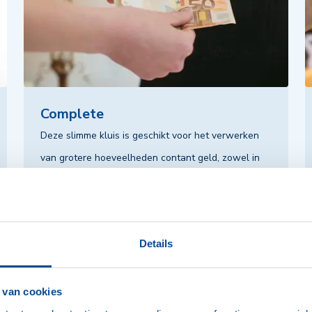
Complete
Deze slimme kluis is geschikt voor het verwerken
van grotere hoeveelheden contant geld, zowel in
de front als backoffice. Ieder biljet wordt
automatisch geteld. Waardoor het accepteren,
tellen, valideren en opslaan van cash eenvoudig is.
Details
Hiermee ervaar je meer gemak en veiligheid bij het
beheren van grote geldvolumes in jouw bedrijf.
 van cookies