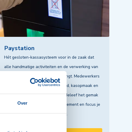
Paystation
Hét gesloten-kassasysteem voor in de zaak dat
alle handmatige activiteiten en de verwerking van
contant geld aan de kassa vervangt. Medewerkers
hebben geen toegang tot het geld, kasopmaak en
kasverschillen zijn verleden tijd. Beleef het gemak
Over
van geautomatiseerd cashmanagement en focus je
op wat echt belangrijk is: klanten.