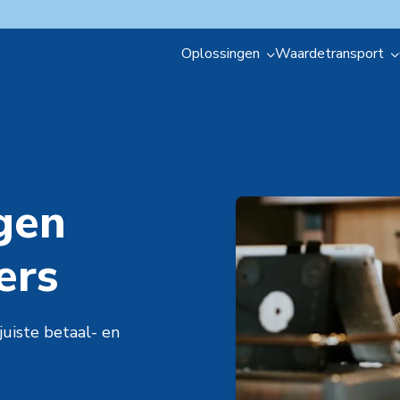
Oplossingen
Waardetransport
t kaart en online
Meer wete
Meer w
betaalopl
betaal
gen
Vind het hie
Vind het
ers
uiste betaal- en