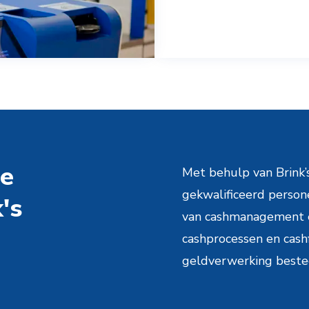
de
Met behulp van Brink’s
gekwalificeerd person
's
van cashmanagement en
cashprocessen en cashf
geldverwerking best