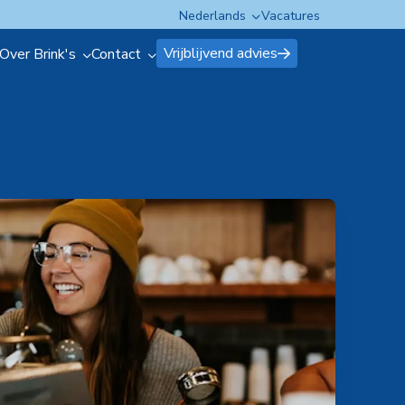
Nederlands
Vacatures
Vrijblijvend advies
Over Brink's
Contact
Over Brink's
Contact
n over onze 
eten over onze 
Over Brink's
Contact
ossingen?
oplossingen?
Innovatie Centre
Pers en media
Nieuws en blogs
r
 hier