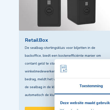
RetailBox
De sealbag-stortingskluis voor biljetten in de
backoffice, biedt een kostenefficiënte manier om
contant geld te storten en de veiligheid van
winkelmedewerkers te waarborgen. Je telt het
bedrag, meldt het via de klantportal, en deponeert
Toestemming
de sealbag in de kluis. Als de RetailBox vol is wordt
automatisch de kluis geleegd.
Deze website maakt gebruik