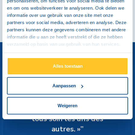
personaliseren, om functies voor social media te bieden
aspects de mon travail et j’apprécie beaucoup cela.
en om ons websiteverkeer te analyseren. Ook delen we
»
informatie over uw gebruik van onze site met onze
partners voor social media, adverteren en analyse. Deze
partners kunnen deze gegevens combineren met andere
informatie die u aan ze heeft verstrekt of die ze hebben
verzameld op basis van uw gebruik van hun services.
Alles toestaan
Aanpassen
« Chez Brink’s, la
convivialité est
Weigeren
primordiale. Nous prenons
tous soin les uns des
autres. »