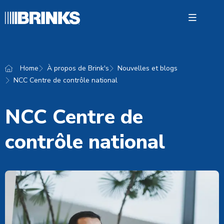
Open 
Home
À propos de Brink's
Nouvelles et blogs
NCC Centre de contrôle national
Soluti
paieme
NCC Centre de
Transp
fonds
contrôle national
À prop
Brink's
Contac