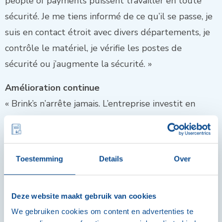
people of payments puissent travailler en toute
sécurité. Je me tiens informé de ce qu’il se passe, je
suis en contact étroit avec divers départements, je
contrôle le matériel, je vérifie les postes de
sécurité ou j’augmente la sécurité. »
Amélioration continue
« Brink’s n’arrête jamais. L’entreprise investit en
continu dans notre sécurité. Notre monde et nos
habitudes de paiement évoluent rapidement. En
tant qu’organisation et membre de l’équipe NCC, il
Toestemming
Details
Over
faut suivre les évolutions. Voilà pourquoi je remets
toujours les choses en question. Et quand j’ai une
Deze website maakt gebruik van cookies
idée, Brink’s est à l’écoute. L’ouverture d’esprit et la
We gebruiken cookies om content en advertenties te
réflexion démocratique se reflètent dans les divers