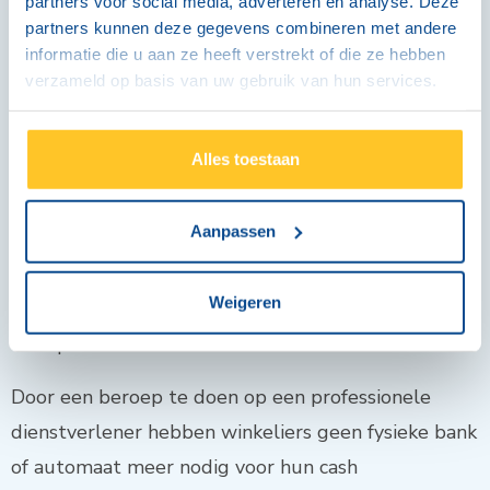
partners voor social media, adverteren en analyse. Deze
winkelier toelaat om cash geld zelf af te storten in
partners kunnen deze gegevens combineren met andere
informatie die u aan ze heeft verstrekt of die ze hebben
de winkel, in een slimme kluis. “Het toestel
verzameld op basis van uw gebruik van hun services.
registreert het geld en een dag later staat het
geld op de rekening, nog voor wij het toestel zijn
Alles toestaan
komen leegmaken. Het is een vorm van
precreditering dus, waardoor de waarde ook
Aanpassen
meteen verzekerd is. Via een webportaal kan de
zaakvoerder elke storting in detail bekijken: door
Weigeren
wie, hoeveel … Dat zorgt voor meer efficiëntie en
transparantie.”
Door een beroep te doen op een professionele
dienstverlener hebben winkeliers geen fysieke bank
of automaat meer nodig voor hun cash