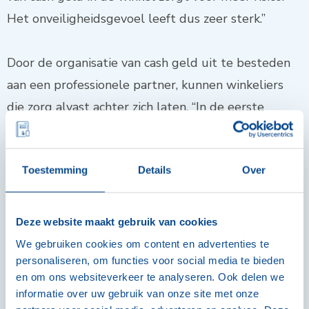
Het onveiligheidsgevoel leeft dus zeer sterk.”
Door de organisatie van cash geld uit te besteden
aan een professionele partner, kunnen winkeliers
die zorg alvast achter zich laten. “In de eerste
plaats is er natuurlijk het traditionele
waardentransport, waarbij we op vaste tijdstippen
Toestemming
Details
Over
contant geld komen ophalen en wisselgeld
afleveren. Twee dagen later staat het geld op de
rekening van de winkelier, die dus niet meer de
Deze website maakt gebruik van cookies
baan op moet.”
We gebruiken cookies om content en advertenties te
personaliseren, om functies voor social media te bieden
en om ons websiteverkeer te analyseren. Ook delen we
Slim cash management
informatie over uw gebruik van onze site met onze
Er bestaat ook een slimme oplossing die de