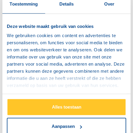
Toestemming
Details
Over
Deze website maakt gebruik van cookies
‘Cash only’ of ‘cards only’: hoe zit dat
nu juist?
We gebruiken cookies om content en advertenties te
personaliseren, om functies voor social media te bieden
Misschien heb je het zelf al eens meegemaakt toen je
en om ons websiteverkeer te analyseren. Ook delen we
op het punt stond om te betalen: de zaak waarin je
informatie over uw gebruik van onze site met onze
partners voor social media, adverteren en analyse. Deze
staat aanvaardt enkel betalingen in cash. Een andere
partners kunnen deze gegevens combineren met andere
keer is betalen enkel mogelijk met de kaart. Maar mag
informatie die u aan ze heeft verstrekt of die ze hebben
dat wel?
verzameld op basis van uw gebruik van hun services.
Lees meer
Alles toestaan
Aanpassen