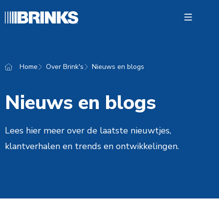
Open 
Home
Over Brink's
Nieuws en blogs
Oploss
Nieuws en blogs
Waarde
Over Br
Lees hier meer over de laatste nieuwtjes,
Contac
klantverhalen en trends en ontwikkelingen.
Nederl
Vacatu